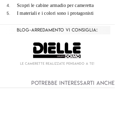
Scopri le cabine armadio per cameretta
I materiali e i colori sono i protagonisti
Blog-Arredamento vi consiglia:
Living componibile come mai prima d'ora!
I
Potrebbe interessarti anche