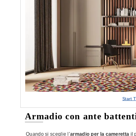
e nostre porte
Cappe cucina dal design innovativo
Start 
Armadio con ante battenti
Quando si sceglie l’
armadio per la cameretta
il 