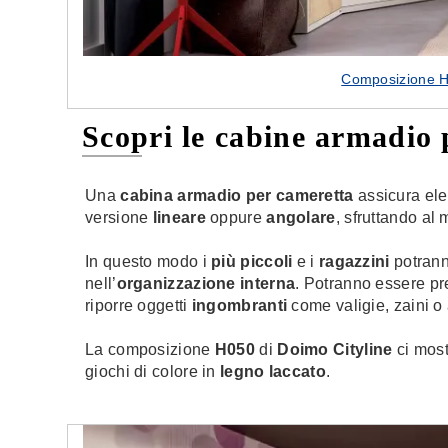
Composizione H0
Scopri le cabine armadio 
Una
cabina armadio per cameretta
assicura ele
versione
lineare
oppure
angolare
, sfruttando al
In questo modo i
più piccoli
e i
ragazzini
potrann
nell’
organizzazione interna
. Potranno essere pre
riporre oggetti
ingombranti
come valigie, zaini o 
La composizione
H050
di
Doimo Cityline
ci most
giochi di colore in
legno laccato
.