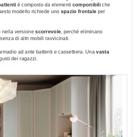
battenti
è composto da elementi
componibili
che
Questo modello richiede uno
spazio frontale
per
i nella versione
scorrevole
, perché eliminano
nza di altri mobili ravvicinati.
armadio ad ante battenti e cassettiera. Una
vasta
gusti dei ragazzi.