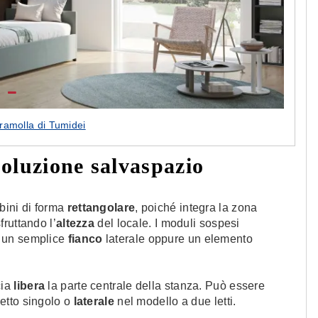
iramolla di Tumidei
oluzione salvaspazio
bini di forma
rettangolare
, poiché integra la
zona
sfruttando l’
altezza
del locale. I moduli sospesi
 un semplice
fianco
laterale oppure un elemento
cia
libera
la parte centrale della stanza. Può essere
letto singolo o
laterale
nel modello a due letti.