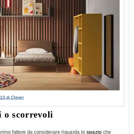
Le camerette realizzate pensando a te!
T10 di Clever
 o scorrevoli
primo fattore da considerare riguarda lo
spazio
che