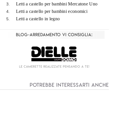
Letti a castello per bambini Mercatone Uno
Letti a castello per bambini economici
Letti a castello in legno
Blog-Arredamento vi consiglia:
Living componibile come mai prima d'ora!
I
Potrebbe interessarti anche