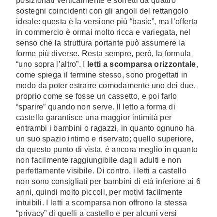
posizionati verticalmente e sorretti da quattro
sostegni coincidenti con gli angoli del rettangolo
ideale: questa è la versione più “basic”, ma l’offerta
in commercio è ormai molto ricca e variegata, nel
senso che la struttura portante può assumere la
forme più diverse. Resta sempre, però, la formula
“uno sopra l’altro”. I
letti a scomparsa orizzontale
,
come spiega il termine stesso, sono progettati in
modo da poter estrarre comodamente uno dei due,
proprio come se fosse un cassetto, e poi farlo
“sparire” quando non serve. Il letto a forma di
castello garantisce una maggior intimità per
entrambi i bambini o ragazzi, in quanto ognuno ha
un suo spazio intimo e riservato; quello superiore,
da questo punto di vista, è ancora meglio in quanto
non facilmente raggiungibile dagli adulti e non
perfettamente visibile. Di contro, i letti a castello
non sono consigliati per bambini di età inferiore ai 6
anni, quindi molto piccoli, per motivi facilmente
intuibili. I letti a scomparsa non offrono la stessa
“privacy” di quelli a castello e per alcuni versi