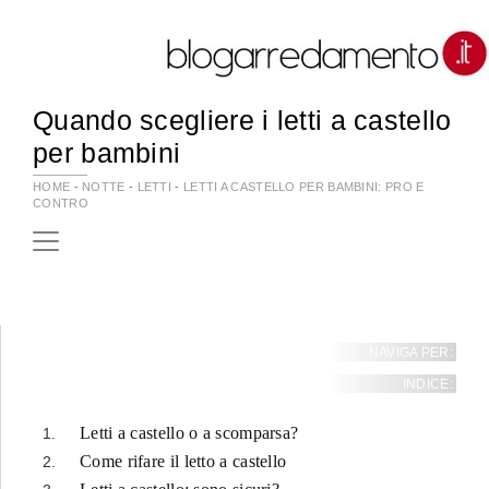
Quando scegliere i letti a castello
per bambini
HOME
-
NOTTE
-
LETTI
-
LETTI A CASTELLO PER BAMBINI: PRO E
CONTRO
NAVIGA PER:
INDICE:
Letti a castello o a scomparsa?
Come rifare il letto a castello