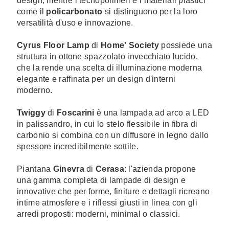
design, mentre i tecnopolimeri e i materiali plastici
come il
policarbonato
si distinguono per la loro
versatilità d'uso e innovazione.
Cyrus Floor Lamp
di
Home' Society
possiede una
struttura in ottone spazzolato invecchiato lucido,
che la rende una scelta di illuminazione moderna
elegante e raffinata per un design d'interni
moderno.
Twiggy
di
Foscarini
è una lampada ad arco a LED
in palissandro, in cui lo stelo flessibile in fibra di
carbonio si combina con un diffusore in legno dallo
spessore incredibilmente sottile.‎
Piantana
Ginevra
di
Cerasa
: l'azienda propone
una gamma completa di lampade di design e
innovative che per forme, finiture e dettagli ricreano
intime atmosfere e i riflessi giusti in linea con gli
arredi proposti: moderni, minimal o classici.