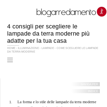
4 consigli per scegliere le
lampade da terra moderne più
adatte per la tua casa
HOME
-
ILLUMINAZIONE
-
LAMPADE
-
COME SCEGLIERE LE LAMPADE
DA TERRA MODERNE
NAVIGA PER:
INDICE:
La forma e lo stile delle lampade da terra moderne