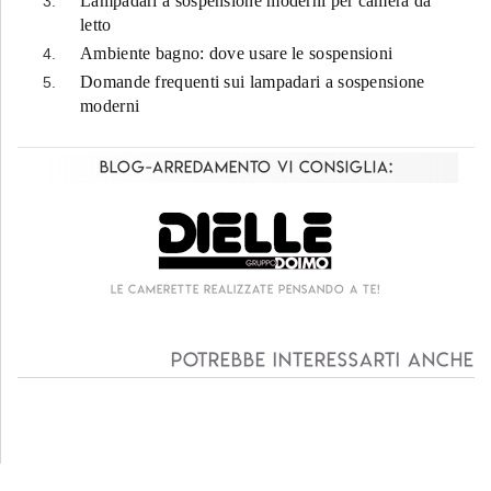
Lampadari a sospensione moderni per camera da
letto
Ambiente bagno: dove usare le sospensioni
Domande frequenti sui lampadari a sospensione
moderni
Blog-Arredamento vi consiglia:
erette realizzate pensando a te!
Living compo
Potrebbe interessarti anche