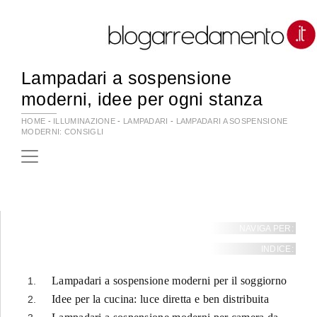
Lampadari a sospensione
moderni, idee per ogni stanza
HOME
-
ILLUMINAZIONE
-
LAMPADARI
-
LAMPADARI A SOSPENSIONE
MODERNI: CONSIGLI
NAVIGA PER:
INDICE:
Lampadari a sospensione moderni per il soggiorno
Idee per la cucina: luce diretta e ben distribuita