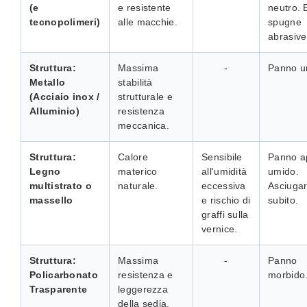
(e
e resistente
neutro. 
tecnopolimeri)
alle macchie.
spugne
abrasive
Struttura:
Massima
-
Panno u
Metallo
stabilità
(Acciaio inox /
strutturale e
Alluminio)
resistenza
meccanica.
Struttura:
Calore
Sensibile
Panno a
Legno
materico
all'umidità
umido.
multistrato o
naturale.
eccessiva
Asciuga
massello
e rischio di
subito.
graffi sulla
vernice.
Struttura:
Massima
-
Panno
Policarbonato
resistenza e
morbido
Trasparente
leggerezza
della sedia.