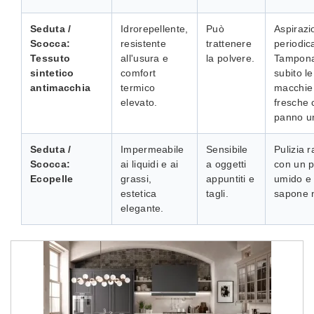
Seduta /
Idrorepellente,
Può
Aspirazi
Scocca:
resistente
trattenere
periodic
Tessuto
all'usura e
la polvere.
Tampon
sintetico
comfort
subito le
antimacchia
termico
macchie
elevato.
fresche 
panno u
Seduta /
Impermeabile
Sensibile
Pulizia 
Scocca:
ai liquidi e ai
a oggetti
con un 
Ecopelle
grassi,
appuntiti e
umido e
estetica
tagli.
sapone 
elegante.