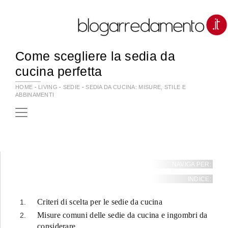
Come scegliere la sedia da
cucina perfetta
HOME
-
LIVING
-
SEDIE
-
SEDIA DA CUCINA: MISURE, STILE E
ABBINAMENTI
NAVIGA PER:
INDICE:
Criteri di scelta per le sedie da cucina
Misure comuni delle sedie da cucina e ingombri da
considerare