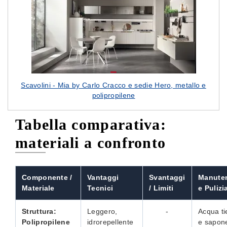
Scavolini - Mia by Carlo Cracco e sedie Hero, metallo e
polipropilene
Tabella comparativa:
materiali a confronto
Componente /
Vantaggi
Svantaggi
Manute
Materiale
Tecnici
/ Limiti
e Pulizi
Struttura:
Leggero,
-
Acqua ti
Polipropilene
idrorepellente
e sapon