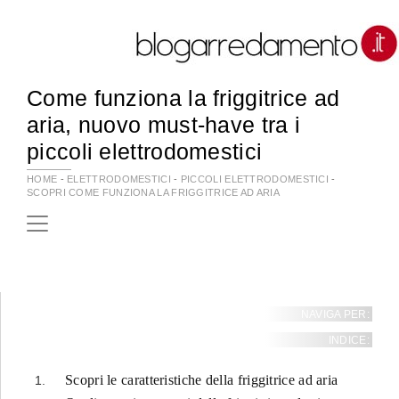
Come funziona la friggitrice ad
aria, nuovo must-have tra i
piccoli elettrodomestici
HOME
-
ELETTRODOMESTICI
-
PICCOLI ELETTRODOMESTICI
-
SCOPRI COME FUNZIONA LA FRIGGITRICE AD ARIA
NAVIGA PER:
INDICE:
Scopri le caratteristiche della friggitrice ad aria