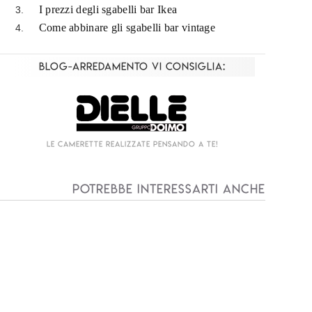
I prezzi degli sgabelli bar Ikea
Come abbinare gli sgabelli bar vintage
Blog-Arredamento vi consiglia:
Living componibile come mai prima d'ora!
I
Potrebbe interessarti anche