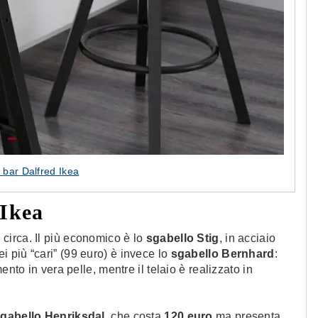
 bar Dalfred Ikea
 Ikea
 circa. Il più economico è lo
sgabello Stig
, in acciaio
ei più “cari” (99 euro) è invece lo
sgabello Bernhard
:
nto in vera pelle, mentre il telaio è realizzato in
gabello Henriksdal
, che costa
120 euro
ma presenta