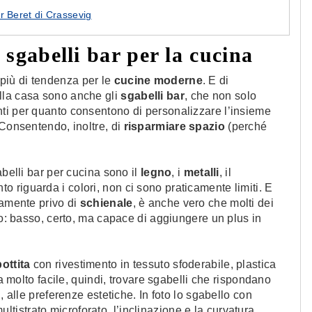
r Beret di Crassevig
 sgabelli bar per la cucina
più di tendenza per le
cucine moderne
. E di
lla casa sono anche gli
sgabelli bar
, che non solo
ti per quanto consentono di personalizzare l’insieme
 Consentendo, inoltre, di
risparmiare spazio
(perché
abelli bar per cucina sono il
legno
, i
metalli
, il
to riguarda i colori, non ci sono praticamente limiti. E
iamente privo di
schienale
, è anche vero che molti dei
no: basso, certo, ma capace di aggiungere un plus in
ottita
con rivestimento in tessuto sfoderabile, plastica
lta molto facile, quindi, trovare sgabelli che rispondano
, alle preferenze estetiche. In foto lo sgabello con
ultistrato microforato, l’inclinazione e la curvatura