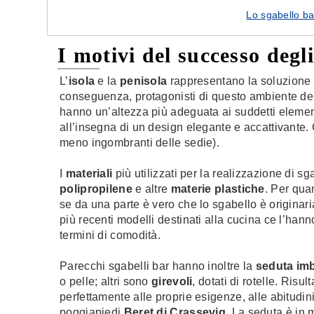
Lo sgabello ba
I motivi del successo degli
L’
isola
e la
penisola
rappresentano la soluzione 
conseguenza, protagonisti di questo ambiente de
hanno un’altezza più adeguata ai suddetti elemen
all’insegna di un design elegante e accattivante.
meno ingombranti delle sedie).
I
materiali
più utilizzati per la realizzazione di sg
polipropilene
e altre
materie plastiche
. Per quan
se da una parte è vero che lo sgabello è originar
più recenti modelli destinati alla cucina ce l’han
termini di comodità.
Parecchi sgabelli bar hanno inoltre la
seduta imb
o pelle; altri sono
girevoli
, dotati di rotelle. Risu
perfettamente alle proprie esigenze, alle abitudini
poggiapiedi
Beret di Crassevig
. La seduta è in m