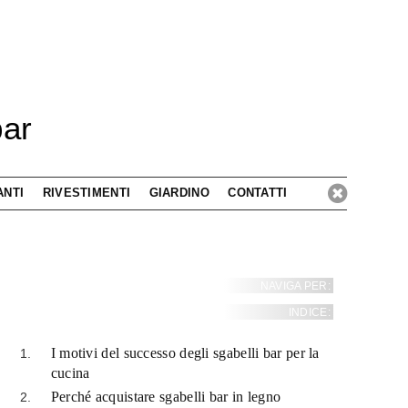
bar
ANTI
RIVESTIMENTI
GIARDINO
CONTATTI
NAVIGA PER:
INDICE:
I motivi del successo degli sgabelli bar per la
cucina
Perché acquistare sgabelli bar in legno