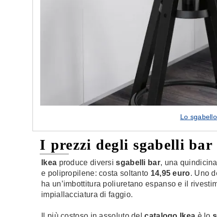
Lo sgabello
I prezzi degli sgabelli bar
Ikea
produce diversi
sgabelli bar
, una quindicina
e polipropilene: costa soltanto
14,95 euro
. Uno d
ha un’imbottitura poliuretano espanso e il rivestime
impiallacciatura di faggio.
Il più costoso in assoluto del
catalogo Ikea
è lo
s