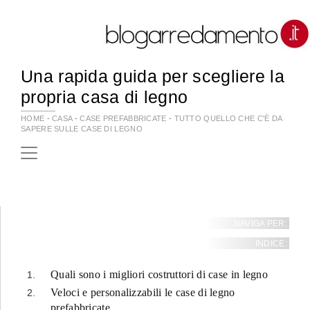
Una rapida guida per scegliere la
propria casa di legno
HOME
-
CASA
-
CASE PREFABBRICATE
-
TUTTO QUELLO CHE C'È DA
SAPERE SULLE CASE DI LEGNO
NAVIGA PER:
INDICE:
Quali sono i migliori costruttori di case in legno
Veloci e personalizzabili le case di legno
prefabbricate