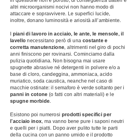
in questione non è poroso, di conseguenza batteri e
altri microorganismi nocivi non hanno modo di
attaccare e sopravvivere. Le superfici lucide,
inoltre, donano luminosità e ariosità all’ambiente.
I
piani di lavoro in acciaio, le ante, le mensole, il
lavello
necessitano però di una
costante e
corretta manutenzione
, altrimenti nel giro di pochi
anni finiscono per rovinarsi. Cominciamo dalla
pulizia quotidiana. Non bisogna mai usare
spugnette abrasive né detergenti in polvere e/o a
base di cloro, candeggina, ammoniaca, acido
muriatico, soda caustica, neanche nel caso di
macchie ostinate: il semaforo è verde soltanto per i
panni in cotone
(o fatti con altri materiali) e le
spugne morbide
.
Esistono poi numerosi
prodotti specifici per
l’acciaio inox
, ma vanno bene pure i saponi neutri
e quelli per i piatti. Dopo aver pulito tutte le parti
della cucina con un panno umido e il prodotto