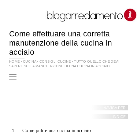
Come effettuare una corretta
manutenzione della cucina in
acciaio
HOME
-
CUCINA
-
CONSIGLI CUCINE
-
TUTTO QUELLO CHE DEVI
SAPERE SULLA MANUTENZIONE DI UNA CUCINA IN ACCIAIO
NAVIGA PER:
INDICE:
Come pulire una cucina in acciaio