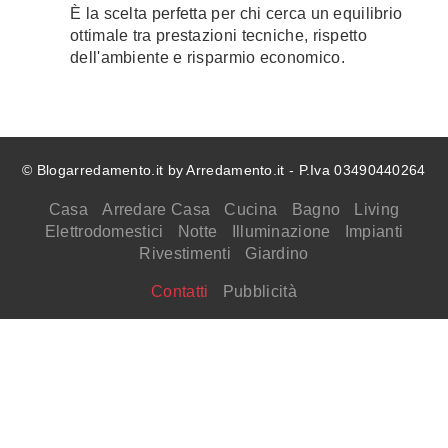
È la scelta perfetta per chi cerca un equilibrio
ottimale tra prestazioni tecniche, rispetto
dell'ambiente e risparmio economico.
© Blogarredamento.it by Arredamento.it - P.Iva 03490440264
Casa
Arredare Casa
Cucina
Bagno
Living
Elettrodomestici
Notte
Illuminazione
Impianti
Rivestimenti
Giardino
Contatti
Pubblicità