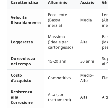
Caratteristica
Alluminio
Acciaio
Gh
Eccellente
Le
Velocità
(Bassa
Media
(Al
Riscaldamento
inerzia)
ine
Massima
Ba
Leggerezza
(Ideale per
Alta
(M
cartongesso)
pe
Durevolezza
Su
15-20 anni
30 anni
nel tempo
ai 
Costo
Medio-
Competitivo
Ele
d'acquisto
Alto
Resistenza
Alta (con
alla
Alta
Alt
trattamenti)
Corrosione