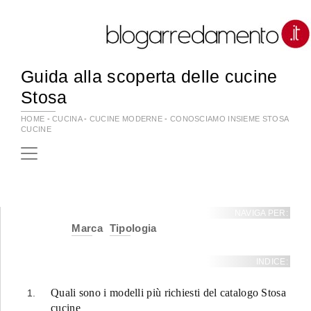
Guida alla scoperta delle cucine
Stosa
HOME
-
CUCINA
-
CUCINE MODERNE
-
CONOSCIAMO INSIEME STOSA
CUCINE
NAVIGA PER:
Marca
Tipologia
INDICE:
Quali sono i modelli più richiesti del catalogo Stosa
cucine