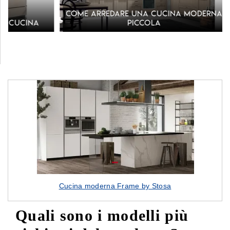
Come arredare una cucina moderna
Cucine m
piccola
facc
Cucina moderna Frame by Stosa
Quali sono i modelli più