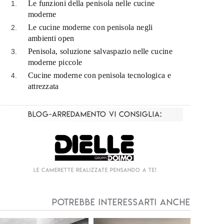
Le funzioni della penisola nelle cucine
moderne
Le cucine moderne con penisola negli
ambienti open
Penisola, soluzione salvaspazio nelle cucine
moderne piccole
Cucine moderne con penisola tecnologica e
attrezzata
Blog-Arredamento vi consiglia:
Living componibile come mai prima d'ora!
I
Cucina moderna Phoenix di Polifor
Potrebbe interessarti anche