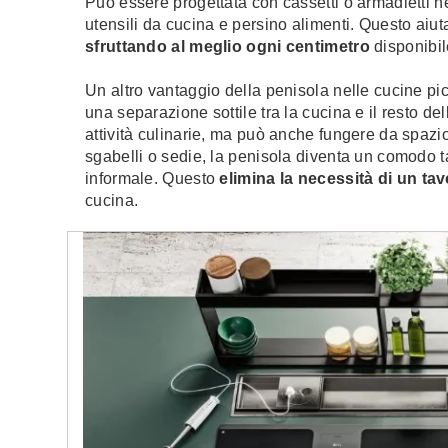
Può essere progettata con cassetti o armadietti n
utensili da cucina e persino alimenti. Questo aiut
sfruttando al meglio ogni centimetro
disponibil
Un altro vantaggio della penisola nelle cucine pi
una separazione sottile tra la cucina e il resto d
attività culinarie, ma può anche fungere da spazio
sgabelli o sedie, la penisola diventa un comodo t
informale. Questo
elimina la necessità di un ta
cucina.