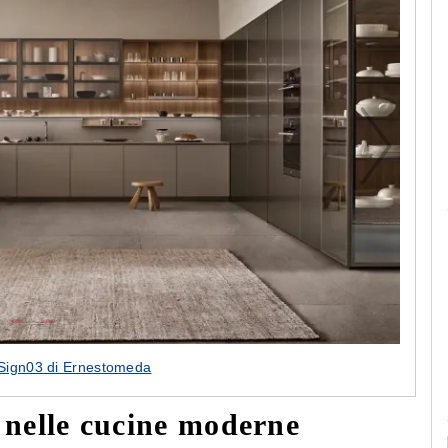
Le camerette realizzate pensando a te!
Sign03 di Ernestomeda
a nelle cucine moderne