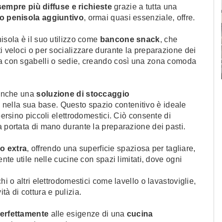
sempre più diffuse e richieste
grazie a tutta una
o penisola aggiuntivo
, ormai quasi essenziale, offre.
isola è il suo utilizzo come
bancone snack
, che
i veloci o per socializzare durante la preparazione dei
ta con sgabelli o sedie, creando così una zona comoda
Come arredare una cucina
 3 opinioni
moderna piccola
e anche una
soluzione di stoccaggio
 nella sua base. Questo spazio contenitivo è ideale
persino piccoli elettrodomestici. Ciò consente di
a portata di mano durante la preparazione dei pasti.
o extra
, offrendo una superficie spaziosa per tagliare,
ente utile nelle cucine con spazi limitati, dove ogni
hi o altri elettrodomestici come lavello o lavastoviglie,
tà di cottura e pulizia.
perfettamente
alle esigenze di una
cucina