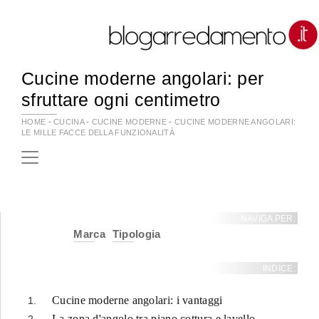
Cucine moderne angolari: per
sfruttare ogni centimetro
HOME
-
CUCINA
-
CUCINE MODERNE
-
CUCINE MODERNE ANGOLARI:
LE MILLE FACCE DELLA FUNZIONALITÀ
NAVIGA PER:
Marca
Tipologia
INDICE:
Cucine moderne angolari: i vantaggi
La zona d'angolo tra piano cottura e lavello