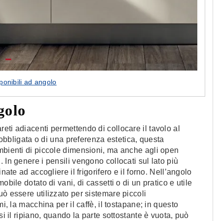
onibili ad angolo
golo
eti adiacenti permettendo di collocare il tavolo al
a obbligata o di una preferenza estetica, questa
mbienti di piccole dimensioni, ma anche agli open
 In genere i pensili vengono collocati sul lato più
nate ad accogliere il frigorifero e il forno. Nell’angolo
bile dotato di vani, di cassetti o di un pratico e utile
ò essere utilizzato per sistemare piccoli
i, la macchina per il caffè, il tostapane; in questo
si il ripiano, quando la parte sottostante è vuota, può