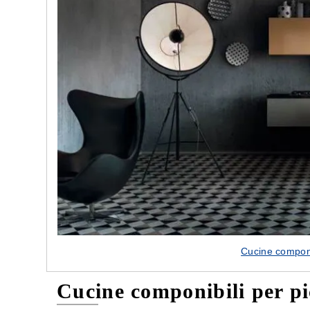
e nostre porte
Cappe cucina dal design innovativo
Cucine componib
Cucine componibili per pi