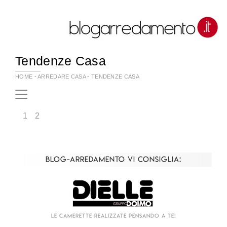
Tendenze Casa
HOME
-
ARREDARE CASA
-
TENDENZE CASA
1
2
Blog-Arredamento vi consiglia:
Living componibile come mai prima d'ora!