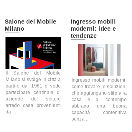
Salone del Mobile
Ingresso mobili
Milano
moderni: idee e
tendenze
Il Salone del Mobile
Milano si svolge in città a
Ingresso mobili moderni:
partire dal 1961 e vede
come trovare le soluzioni
partecipare centinaia di
che aggiungano stile alla
aziende del settore
casa e al contempo
arredo casa provenienti
abbiano una buona
da ...
capacità contenitiva
senza ...